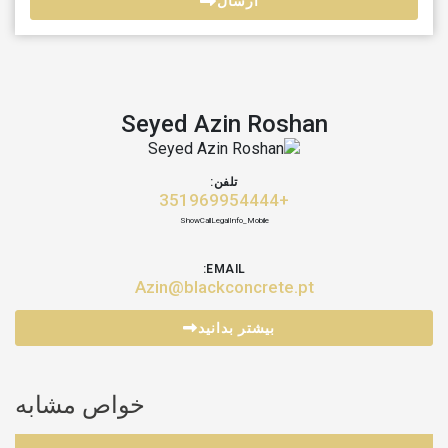
ارسال
Seyed Azin Roshan
تلفن:
+351969954444
ShowCallLegalInfo_Mobile
EMAIL:
Azin@blackconcrete.pt
بیشتر بدانید
خواص مشابه